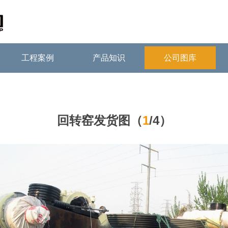
工程案例
产品知识
公司图库
回转窑发货图（
1
/4）