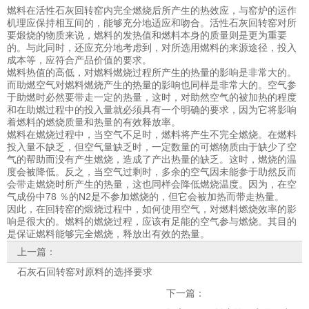
燃料在活性石灰回转窑内完全燃烧后所产生的热效应，与窑炉的运作
机理应保持相互间的，能够充分地适应和吻合。活性石灰回转窑对所
要煅烧的物质来说，燃料的发热值和燃料本身的质量则是更为重要
的。与此同时，还应充分地考虑到，对所选用燃料的来源途径，投入
成本等，应符合产品价值的要求。
燃料热值的高低，对燃料燃烧过程所产生的热量的影响是非常大的。
而助燃空气对燃料燃烧产生的热量的影响也同样是非常大的。空气参
于助燃时必然要带走一定的热量，这时，对助然空气的被加热的程度
和在助燃过程中的投入量就必须具有一个明确的要求，因为它将影响
着燃料的燃烧质量和热量的有效释放率。
燃料在燃烧过程中，当空气不足时，燃料将产生不完全燃烧。在燃料
投入量不缺乏，但空气量缺乏时，一定数量的可燃物质由于缺少了空
气的帮助而没有产生燃烧，造成了产出热量的缺乏。这时，燃烧的温
度会被降低。反之，当空气过剩时，多余的空气因未能参于助然反而
会带走燃烧时所产生的热量，这也同样会降低燃烧温度。因为，在空
气成份中78 ％的N2是不参加燃烧的，但它会被加热而带走热量。
因此，在回转窑的煅烧过程中，如何使用空气，对燃料燃烧效率的影
响是很大的。燃料的燃烧过程，应该有足能的空气参与燃烧。其目的
是保证燃料能够完全燃烧，释放出有效的热量。
上一篇：
石灰石回转窑对原料的选择要求
下一篇：