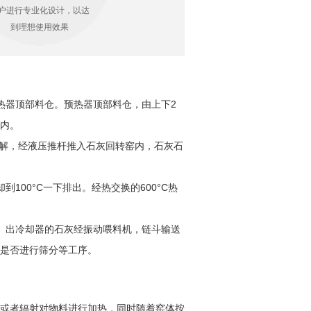
户进行专业化设计，以达
到理想使用效果
热器顶部料仓。预热器顶部料仓，由上下2
内。
0%分解，经液压推杆推入石灰回转窑内，石灰石
100°C一下排出。经热交换的600°C热
。出冷却器的石灰经振动喂料机，链斗输送
是否进行筛分等工序。
或者辐射对物料进行加热，同时随着窑体按