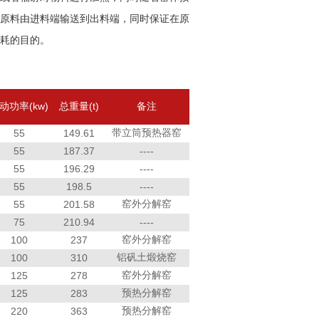
原料由进料端输送到出料端，同时保证在原
耗的目的。
动功率(kw)
总重量(t)
备注
带立筒预热器窑
55
149.61
55
187.37
----
55
196.29
----
55
198.5
----
窑外分解窑
55
201.58
75
210.94
----
窑外分解窑
100
237
铝矾土煅烧窑
100
310
窑外分解窑
125
278
预热分解窑
125
283
预热分解窑
220
363