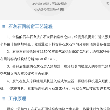
火焰短的难题，可以使剩余
客
焦炉煤气得到充分利用
石灰石回转窑工艺流程
1、合格的石灰石存放在石灰回转窑料仓内，经提升机提升并运入预
个料位计控制加料量，然后通过下料管将石灰石均匀分布到预热器各各室
2、石灰石在预热器被1150°C窑烟气加热到900°C左右，约有3
在回转窑内经烧结分解为CaO和CO2。
3、分解后生成的石灰石进入冷却器，在冷却器内被鼓入的冷空气冷却到
空气进入石灰窑和煤气混合燃烧。
4、废气在兑入冷风经引风机进入袋式除尘器，再经排风机进入烟囱
机、斗式提升机、胶带输送机送入石灰成品库。根据石灰回转窑客户要求
工作原理
煤粉（天然气）在石灰石回转窑内燃烧产生热量，热量通过气体传导