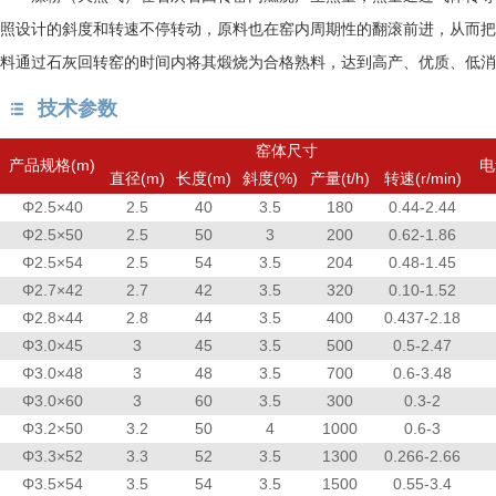
照设计的斜度和转速不停转动，原料也在窑内周期性的翻滚前进，从而把
料通过石灰回转窑的时间内将其煅烧为合格熟料，达到高产、优质、低消
技术参数
窑体尺寸
产品规格(m)
电
直径(m)
长度(m)
斜度(%)
产量(t/h)
转速(r/min)
Φ2.5×40
2.5
40
3.5
180
0.44-2.44
Φ2.5×50
2.5
50
3
200
0.62-1.86
Φ2.5×54
2.5
54
3.5
204
0.48-1.45
Φ2.7×42
2.7
42
3.5
320
0.10-1.52
Φ2.8×44
2.8
44
3.5
400
0.437-2.18
Φ3.0×45
3
45
3.5
500
0.5-2.47
Φ3.0×48
3
48
3.5
700
0.6-3.48
Φ3.0×60
3
60
3.5
300
0.3-2
Φ3.2×50
3.2
50
4
1000
0.6-3
Φ3.3×52
3.3
52
3.5
1300
0.266-2.66
Φ3.5×54
3.5
54
3.5
1500
0.55-3.4