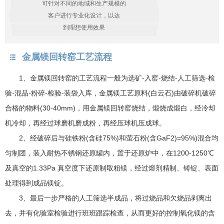
可针对不同的地域和生产规模的
客户进行专业化设计，以达
到理想使用效果
金属镁回转窑工艺流程
1、金属镁回转窑的工艺流程一般为选矿-入窑-烧结-人工筛选-检
验-混品-粉碎-检验-装袋入库，金属镁工艺原料(白云石)由破碎机破碎
合格的物料(30-40mm)，用金属镁回转窑烧结，煅烧成煅白，经冷却
机冷却，再经过球磨机磨成粉，再经压球机压成球。
2、经破碎后与硅铁粉(含硅75%)和萤石粉(含GaF2)=95%)混合均
匀制团，装入耐热不锈钢还原罐内，置于还原炉中，在1200-1250℃
及真空的1.33Pa 真空度下还原制取粗镁，经过熔剂精制、铸锭、表面
处理得到成品镁锭。
3、最后一步严格的人工筛选半成品，将过烧品和欠烧品剥离出
去，并有化验室检验进行班班跟踪检查，从而更好的控制氧化镁的含