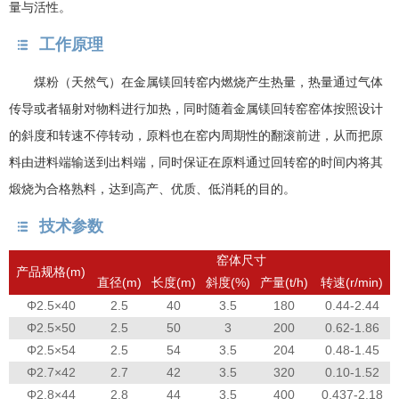
量与活性。
工作原理
煤粉（天然气）在金属镁回转窑内燃烧产生热量，热量通过气体
传导或者辐射对物料进行加热，同时随着金属镁回转窑窑体按照设计
的斜度和转速不停转动，原料也在窑内周期性的翻滚前进，从而把原
料由进料端输送到出料端，同时保证在原料通过回转窑的时间内将其
煅烧为合格熟料，达到高产、优质、低消耗的目的。
技术参数
窑体尺寸
产品规格(m)
直径(m)
长度(m)
斜度(%)
产量(t/h)
转速(r/min)
Φ2.5×40
2.5
40
3.5
180
0.44-2.44
Φ2.5×50
2.5
50
3
200
0.62-1.86
Φ2.5×54
2.5
54
3.5
204
0.48-1.45
Φ2.7×42
2.7
42
3.5
320
0.10-1.52
Φ2.8×44
2.8
44
3.5
400
0.437-2.18