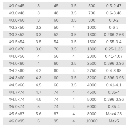
Φ3.0×45
3
45
3.5
500
0.5-2.47
Φ3.0×48
3
48
3.5
700
0.6-3.48
Φ3.0×60
3
60
3.5
300
0.3-2
Φ3.2×50
3.2
50
4
1000
0.6-3
Φ3.3×52
3.3
52
3.5
1300
0.266-2.66
Φ3.5×54
3.5
54
3.5
1500
0.55-3.4
Φ3.6×70
3.6
70
3.5
1800
0.25-1.25
Φ4.0×56
4
56
4
2300
0.41-4.07
Φ4.0×60
4
60
3.5
2500
0.396-3.96
Φ4.2×60
4.2
60
4
2750
0.4-3.98
Φ4.3×60
4.3
60
3.5
3200
0.396-3.96
Φ4.5×66
4.5
66
3.5
4000
0.41-4.1
Φ4.7×74
4.7
74
4
4500
0.35-4
Φ4.8×74
4.8
74
4
5000
0.396-3.96
Φ5.0×74
5
74
4
6000
0.35-4
Φ5.6×87
5.6
87
4
8000
Max4.23
Φ6.0×95
6
95
4
10000
Max5