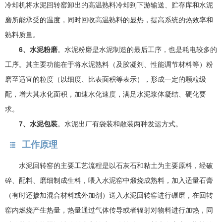
冷却机将水泥回转窑卸出的高温熟料冷却到下游输送、贮存库和水泥
磨所能承受的温度，同时回收高温熟料的显热，提高系统的热效率和
熟料质量。
6、水泥粉磨
。水泥粉磨是水泥制造的最后工序，也是耗电较多的
工序。其主要功能在于将水泥熟料（及胶凝剂、性能调节材料等）粉
磨至适宜的粒度（以细度、比表面积等表示），形成一定的颗粒级
配，增大其水化面积，加速水化速度，满足水泥浆体凝结、硬化要
求。
7、水泥包装
。水泥出厂有袋装和散装两种发运方式。
工作原理
水泥回转窑的主要工艺流程是以石灰石和粘土为主要原料，经破
碎、配料、磨细制成生料，喂入水泥窑中煅烧成熟料，加入适量石膏
（有时还掺加混合材料或外加剂）送入水泥回转窑进行碾磨，在回转
窑内燃烧产生热量，热量通过气体传导或者辐射对物料进行加热，同