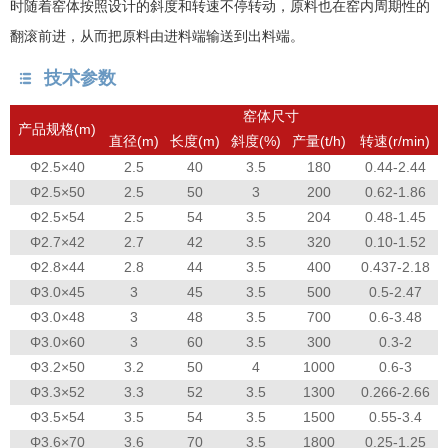
时随着窑体按照设计的斜度和转速不停转动，原料也在窑内周期性的
翻滚前进，从而把原料由进料端输送到出料端。
技术参数
窑体尺寸
产品规格(m)
直径(m)
长度(m)
斜度(%)
产量(t/h)
转速(r/min)
Φ2.5×40
2.5
40
3.5
180
0.44-2.44
Φ2.5×50
2.5
50
3
200
0.62-1.86
Φ2.5×54
2.5
54
3.5
204
0.48-1.45
Φ2.7×42
2.7
42
3.5
320
0.10-1.52
Φ2.8×44
2.8
44
3.5
400
0.437-2.18
Φ3.0×45
3
45
3.5
500
0.5-2.47
Φ3.0×48
3
48
3.5
700
0.6-3.48
Φ3.0×60
3
60
3.5
300
0.3-2
Φ3.2×50
3.2
50
4
1000
0.6-3
Φ3.3×52
3.3
52
3.5
1300
0.266-2.66
Φ3.5×54
3.5
54
3.5
1500
0.55-3.4
Φ3.6×70
3.6
70
3.5
1800
0.25-1.25