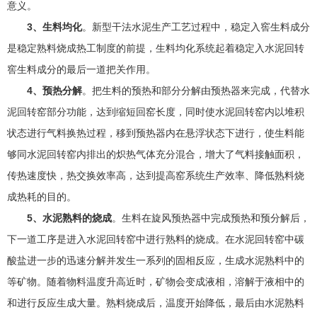
意义。
3、生料均化
。新型干法水泥生产工艺过程中，稳定入窖生料成分
是稳定熟料烧成热工制度的前提，生料均化系统起着稳定入水泥回转
窖生料成分的最后一道把关作用。
4、预热分解
。把生料的预热和部分分解由预热器来完成，代替水
泥回转窑部分功能，达到缩短回窑长度，同时使水泥回转窑内以堆积
状态进行气料换热过程，移到预热器内在悬浮状态下进行，使生料能
够同水泥回转窑内排出的炽热气体充分混合，增大了气料接触面积，
传热速度快，热交换效率高，达到提高窑系统生产效率、降低熟料烧
成热耗的目的。
5、水泥熟料的烧成
。生料在旋风预热器中完成预热和预分解后，
下一道工序是进入水泥回转窑中进行熟料的烧成。在水泥回转窑中碳
酸盐进一步的迅速分解并发生一系列的固相反应，生成水泥熟料中的
等矿物。随着物料温度升高近时，矿物会变成液相，溶解于液相中的
和进行反应生成大量。熟料烧成后，温度开始降低，最后由水泥熟料